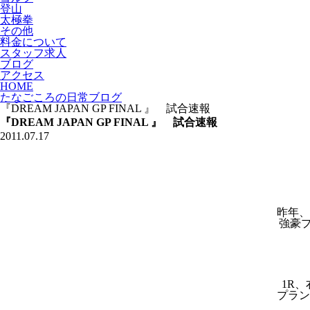
登山
太極拳
その他
料金について
スタッフ求人
ブログ
アクセス
HOME
たなごころの日常ブログ
『DREAM JAPAN GP FINAL 』 試合速報
『DREAM JAPAN GP FINAL 』 試合速報
2011.07.17
昨年、
強豪
1R
プラン