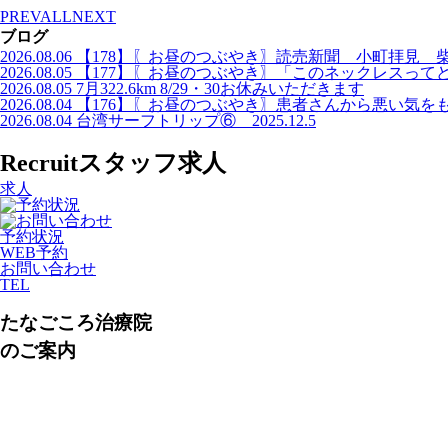
PREV
ALL
NEXT
ブログ
2026.08.06
【178】〖お昼のつぶやき〗読売新聞 小町拝見 
2026.08.05
【177】〖お昼のつぶやき〗「このネックレスって
2026.08.05
7月322.6km 8/29・30お休みいただきます
2026.08.04
【176】〖お昼のつぶやき〗患者さんから悪い気を
2026.08.04
台湾サーフトリップ⑥ 2025.12.5
Recruit
スタッフ求人
求人
予約状況
WEB予約
お問い合わせ
TEL
たなごころ治療院
のご案内