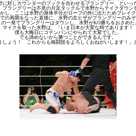
野に対しカウンターのフックを合わせるプラングリー、といっ
、プラングリーは不意の片足タックルで水野からテイクダウン
かし、ここは水野の身体半分がロープの外に出たためブレイク
での再開をなった直後に、水野の左ヒザがプラングリーのみぞ
この一発でプラングリーはダウンし、水野がKO勝ちをおさめた
マイクを取った水野は、「いま日本が大変な時であります！
僕も大晦日にコテンパンにやられて大変でした。
でも諦めないから勝つことができるんです。
ましょう！ これからも格闘技をよろしくおねがいします！」