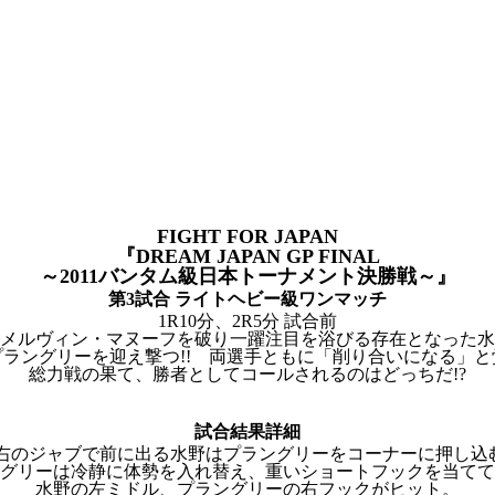
FIGHT FOR JAPAN
『DREAM JAPAN GP FINAL
～2011バンタム級日本トーナメント決勝戦～』
第3試合 ライトヘビー級ワンマッチ
1R10分、2R5分 試合前
メルヴィン・マヌーフを破り一躍注目を浴びる存在となった水
プラングリーを迎え撃つ!! 両選手ともに「削り合いになる」と
総力戦の果て、勝者としてコールされるのはどっちだ!?
試合結果詳細
、右のジャブで前に出る水野はプラングリーをコーナーに押し込
グリーは冷静に体勢を入れ替え、重いショートフックを当てて
水野の左ミドル、プラングリーの右フックがヒット。