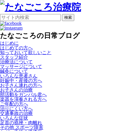
検索
たなごころの日常ブログ
はじめに
はじめての方へ
知っておいて欲しいこと
スタッフ紹介
治療法について
マッサージについて
鍼灸について
いろんな患者さん
妊娠中・産後の方へ
お子さん連れの方へ
お子さんの治療
部活動をガンバル君へ
楽器を演奏される方へ
ご年配の方へ
治りにくい方へ
交通事故の治療
いろんな症状
足首の捻挫・肉離れ
その他 スポーツ障害