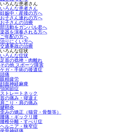
いろんな患者さん
いろんな患者さん
妊娠中・産後の方へ
お子さん連れの方へ
お子さんの治療
部活動をガンバル君へ
楽器を演奏される方へ
ご年配の方へ
治りにくい方へ
交通事故の治療
いろんな症状
いろんな症状
足首の捻挫・肉離れ
その他 スポーツ障害
ケガ・手術の後遺症
頭痛
眼精疲労
顔面神経麻痺
顎関節症
ストレートネック
首の痛み・寝違え
肩こり・肩の痛み
腱鞘炎
歪みの矯正（猫背・骨盤等）
腰痛・ギックリ腰
腰椎分離・すべり症
ヘルニア・狭窄症
坐骨神経痛