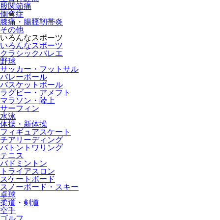
股関節痛
側弯症
膝痛・腸脛靭帯炎
その他
いろんなスポーツ
いろんなスポーツ
クラシックバレエ
野球
サッカー・フットサル
バレーボール
バスケットボール
ラグビー・アメフト
マラソン・陸上
サーフィン
水泳
体操・新体操
フィギュアスケート
チアリーディング
バトントワリング
テニス
バドミントン
トライアスロン
スケートボード
スノーボード・スキー
卓球
柔道・剣道
空手
ゴルフ