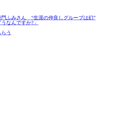
柴門ふみさん “生涯の仲良しグループは幻”
どうなんですか?」
もらう