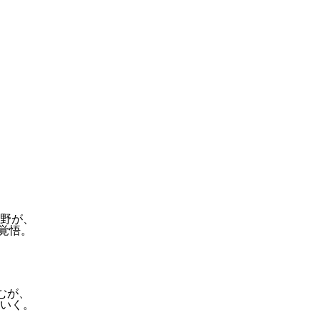
野が、
覚悟。
むが、
いく。