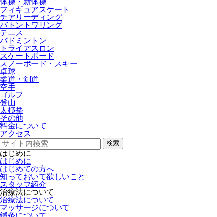
体操・新体操
フィギュアスケート
チアリーディング
バトントワリング
テニス
バドミントン
トライアスロン
スケートボード
スノーボード・スキー
卓球
柔道・剣道
空手
ゴルフ
登山
太極拳
その他
料金について
アクセス
検索
はじめに
はじめに
はじめての方へ
知っておいて欲しいこと
スタッフ紹介
治療法について
治療法について
マッサージについて
鍼灸について