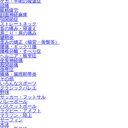
ケガ・手術の後遺症
頭痛
眼精疲労
顔面神経麻痺
顎関節症
ストレートネック
首の痛み・寝違え
肩こり・肩の痛み
腱鞘炎
歪みの矯正（猫背・骨盤等）
腰痛・ギックリ腰
腰椎分離・すべり症
ヘルニア・狭窄症
坐骨神経痛
股関節痛
側弯症
膝痛・腸脛靭帯炎
その他
いろんなスポーツ
クラシックバレエ
野球
サッカー・フットサル
バレーボール
バスケットボール
ラグビー・アメフト
マラソン・陸上
サーフィン
水泳