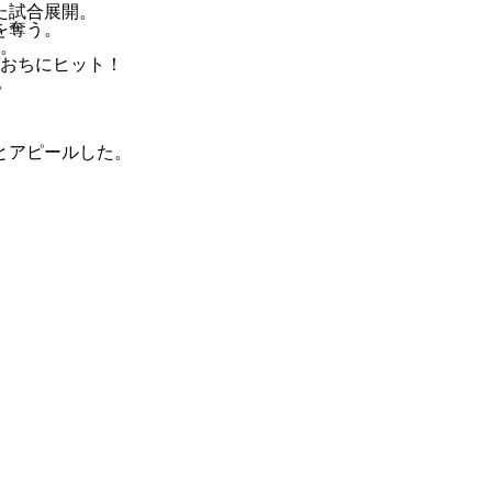
た試合展開。
を奪う。
。
おちにヒット！
。
とアピールした。