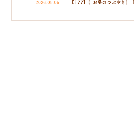
【177】〖お昼のつぶやき〗
2026.08.05
たな