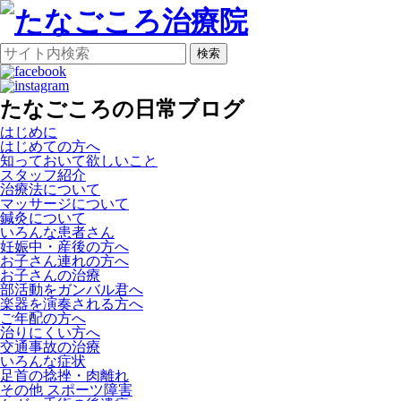
検索
たなごころの日常ブログ
はじめに
はじめての方へ
知っておいて欲しいこと
スタッフ紹介
治療法について
マッサージについて
鍼灸について
いろんな患者さん
妊娠中・産後の方へ
お子さん連れの方へ
お子さんの治療
部活動をガンバル君へ
楽器を演奏される方へ
ご年配の方へ
治りにくい方へ
交通事故の治療
いろんな症状
足首の捻挫・肉離れ
その他 スポーツ障害