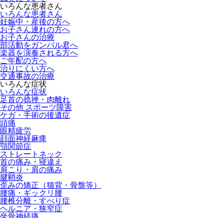
いろんな患者さん
いろんな患者さん
妊娠中・産後の方へ
お子さん連れの方へ
お子さんの治療
部活動をガンバル君へ
楽器を演奏される方へ
ご年配の方へ
治りにくい方へ
交通事故の治療
いろんな症状
いろんな症状
足首の捻挫・肉離れ
その他 スポーツ障害
ケガ・手術の後遺症
頭痛
眼精疲労
顔面神経麻痺
顎関節症
ストレートネック
首の痛み・寝違え
肩こり・肩の痛み
腱鞘炎
歪みの矯正（猫背・骨盤等）
腰痛・ギックリ腰
腰椎分離・すべり症
ヘルニア・狭窄症
坐骨神経痛