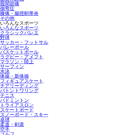
股関節痛
側弯症
膝痛・腸脛靭帯炎
その他
いろんなスポーツ
いろんなスポーツ
クラシックバレエ
野球
サッカー・フットサル
バレーボール
バスケットボール
ラグビー・アメフト
マラソン・陸上
サーフィン
水泳
体操・新体操
フィギュアスケート
チアリーディング
バトントワリング
テニス
バドミントン
トライアスロン
スケートボード
スノーボード・スキー
卓球
柔道・剣道
空手
ゴルフ