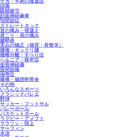
ケガ・手術の後遺症
頭痛
眼精疲労
顔面神経麻痺
顎関節症
ストレートネック
首の痛み・寝違え
肩こり・肩の痛み
腱鞘炎
歪みの矯正（猫背・骨盤等）
腰痛・ギックリ腰
腰椎分離・すべり症
ヘルニア・狭窄症
坐骨神経痛
股関節痛
側弯症
膝痛・腸脛靭帯炎
その他
いろんなスポーツ
クラシックバレエ
野球
サッカー・フットサル
バレーボール
バスケットボール
ラグビー・アメフト
マラソン・陸上
サーフィン
水泳