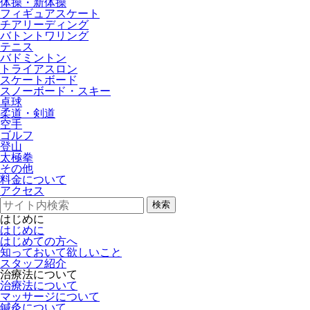
体操・新体操
フィギュアスケート
チアリーディング
バトントワリング
テニス
バドミントン
トライアスロン
スケートボード
スノーボード・スキー
卓球
柔道・剣道
空手
ゴルフ
登山
太極拳
その他
料金について
アクセス
検索
はじめに
はじめに
はじめての方へ
知っておいて欲しいこと
スタッフ紹介
治療法について
治療法について
マッサージについて
鍼灸について