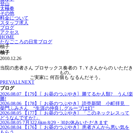
登山
太極拳
その他
料金について
スタッフ求人
ブログ
アクセス
HOME
たなごころの日常ブログ
柚子
柚子
2010.12.26
当院の患者さん プロサックス奏者の Ｔ.Ｙさんからの いただき
もの。
ご実家に 何百個も なるんだそう。
PREV
ALL
NEXT
ブログ
2026.08.07
【179】〖お昼のつぶやき〗勝てるか人類? うん!楽
勝!
2026.08.06
【178】〖お昼のつぶやき〗読売新聞 小町拝見
柴門ふみさん “生涯の仲良しグループは幻”
2026.08.05
【177】〖お昼のつぶやき〗「このネックレスって
どうなんですか?」
2026.08.05
7月322.6km 8/29・30お休みいただきます
2026.08.04
【176】〖お昼のつぶやき〗患者さんから悪い気を
もらう