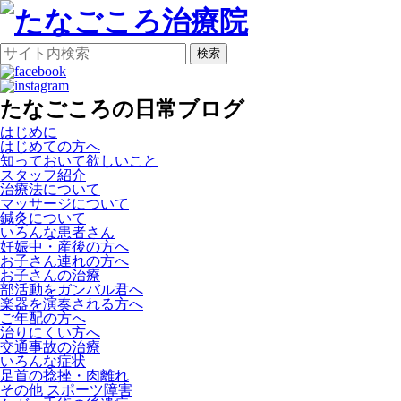
検索
たなごころの日常ブログ
はじめに
はじめての方へ
知っておいて欲しいこと
スタッフ紹介
治療法について
マッサージについて
鍼灸について
いろんな患者さん
妊娠中・産後の方へ
お子さん連れの方へ
お子さんの治療
部活動をガンバル君へ
楽器を演奏される方へ
ご年配の方へ
治りにくい方へ
交通事故の治療
いろんな症状
足首の捻挫・肉離れ
その他 スポーツ障害