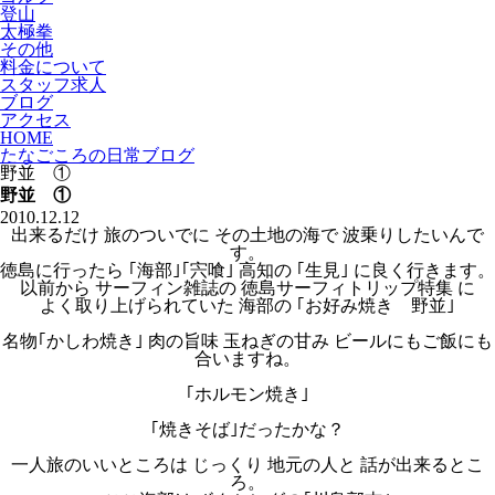
登山
太極拳
その他
料金について
スタッフ求人
ブログ
アクセス
HOME
たなごころの日常ブログ
野並 ①
野並 ①
2010.12.12
出来るだけ 旅のついでに その土地の海で 波乗りしたいんで
す。
徳島に行ったら ｢海部｣｢宍喰｣ 高知の ｢生見｣ に良く行きます。
以前から サーフィン雑誌の 徳島サーフィトリップ特集 に
よく取り上げられていた 海部の ｢お好み焼き 野並｣
名物｢かしわ焼き｣ 肉の旨味 玉ねぎの甘み ビールにもご飯にも
合いますね。
｢ホルモン焼き｣
｢焼きそば｣だったかな？
一人旅のいいところは じっくり 地元の人と 話が出来るとこ
ろ。