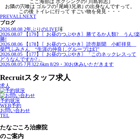
ここ海部は ボクシングの｢川島郭志｣
お隣の宍喰は ゴルフの｢尾崎3兄弟｣ の出身なんですって。
この後 トイレに行って すごい物を発見・・・
PREV
ALL
NEXT
ブログ
2026.08.08
2年ぶりのLIVE
2026.08.07
【179】〖お昼のつぶやき〗勝てるか人類? うん!楽
勝!
2026.08.06
【178】〖お昼のつぶやき〗読売新聞 小町拝見
柴門ふみさん “生涯の仲良しグループは幻”
2026.08.05
【177】〖お昼のつぶやき〗「このネックレスって
どうなんですか?」
2026.08.05
7月322.6km 8/29・30お休みいただきます
Recruit
スタッフ求人
求人
予約状況
WEB予約
お問い合わせ
TEL
たなごころ治療院
のご案内