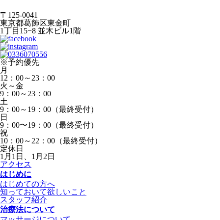
〒125-0041
東京都葛飾区東金町
1丁目15−8 並木ビル1階
※予約優先
月
12：00～23：00
火～金
9：00～23：00
土
9：00～19：00（最終受付）
日
9：00〜19：00（最終受付）
祝
10：00～22：00（最終受付）
定休日
1月1日、1月2日
アクセス
はじめに
はじめての方へ
知っておいて欲しいこと
スタッフ紹介
治療法について
マッサージについて