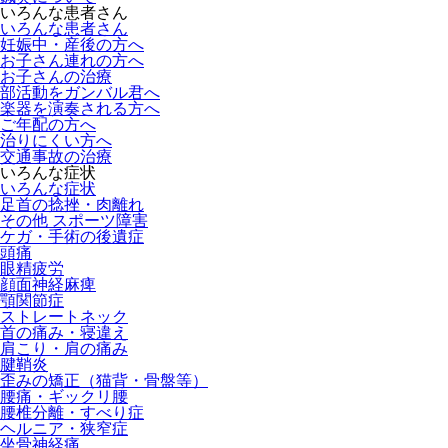
いろんな患者さん
いろんな患者さん
妊娠中・産後の方へ
お子さん連れの方へ
お子さんの治療
部活動をガンバル君へ
楽器を演奏される方へ
ご年配の方へ
治りにくい方へ
交通事故の治療
いろんな症状
いろんな症状
足首の捻挫・肉離れ
その他 スポーツ障害
ケガ・手術の後遺症
頭痛
眼精疲労
顔面神経麻痺
顎関節症
ストレートネック
首の痛み・寝違え
肩こり・肩の痛み
腱鞘炎
歪みの矯正（猫背・骨盤等）
腰痛・ギックリ腰
腰椎分離・すべり症
ヘルニア・狭窄症
坐骨神経痛