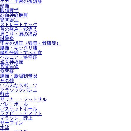
ケガ・手術の後遺症
頭痛
眼精疲労
顔面神経麻痺
顎関節症
ストレートネック
首の痛み・寝違え
肩こり・肩の痛み
腱鞘炎
歪みの矯正（猫背・骨盤等）
腰痛・ギックリ腰
腰椎分離・すべり症
ヘルニア・狭窄症
坐骨神経痛
股関節痛
側弯症
膝痛・腸脛靭帯炎
その他
いろんなスポーツ
クラシックバレエ
野球
サッカー・フットサル
バレーボール
バスケットボール
ラグビー・アメフト
マラソン・陸上
サーフィン
水泳