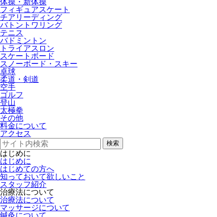
体操・新体操
フィギュアスケート
チアリーディング
バトントワリング
テニス
バドミントン
トライアスロン
スケートボード
スノーボード・スキー
卓球
柔道・剣道
空手
ゴルフ
登山
太極拳
その他
料金について
アクセス
検索
はじめに
はじめに
はじめての方へ
知っておいて欲しいこと
スタッフ紹介
治療法について
治療法について
マッサージについて
鍼灸について