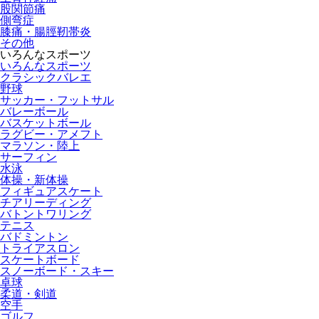
股関節痛
側弯症
膝痛・腸脛靭帯炎
その他
いろんなスポーツ
いろんなスポーツ
クラシックバレエ
野球
サッカー・フットサル
バレーボール
バスケットボール
ラグビー・アメフト
マラソン・陸上
サーフィン
水泳
体操・新体操
フィギュアスケート
チアリーディング
バトントワリング
テニス
バドミントン
トライアスロン
スケートボード
スノーボード・スキー
卓球
柔道・剣道
空手
ゴルフ