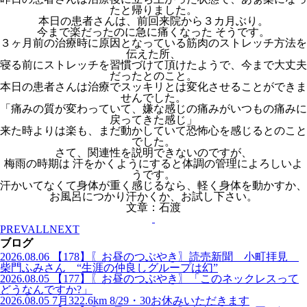
たと帰りました。
本日の患者さんは、前回来院から３カ月ぶり。
今まで楽だったのに急に痛くなった そうです。
３ヶ月前の治療時に原因となっている筋肉のストレッチ方法を
伝えた所、
寝る前にストレッチを習慣づけて頂けたようで、今まで大丈夫
だったとのこと。
本日の患者さんは治療でスッキリとは変化させることができま
せんでした。
「痛みの質が変わっていて、嫌な感じの痛みがいつもの痛みに
戻ってきた感じ」
来た時よりは楽も、まだ動かしていて恐怖心を感じるとのこと
でした。
さて、関連性を説明できないのですが、
梅雨の時期は 汗をかくようにすると体調の管理によろしいよ
うです。
汗かいてなくて身体が重く感じるなら、軽く身体を動かすか、
お風呂につかり汗かくか、お試し下さい。
文章：石渡
PREV
ALL
NEXT
ブログ
2026.08.06
【178】〖お昼のつぶやき〗読売新聞 小町拝見
柴門ふみさん “生涯の仲良しグループは幻”
2026.08.05
【177】〖お昼のつぶやき〗「このネックレスって
どうなんですか?」
2026.08.05
7月322.6km 8/29・30お休みいただきます