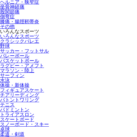
ヘルニア・狭窄症
坐骨神経痛
股関節痛
側弯症
膝痛・腸脛靭帯炎
その他
いろんなスポーツ
いろんなスポーツ
クラシックバレエ
野球
サッカー・フットサル
バレーボール
バスケットボール
ラグビー・アメフト
マラソン・陸上
サーフィン
水泳
体操・新体操
フィギュアスケート
チアリーディング
バトントワリング
テニス
バドミントン
トライアスロン
スケートボード
スノーボード・スキー
卓球
柔道・剣道