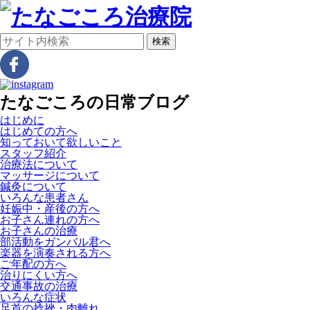
検索
たなごころの日常ブログ
はじめに
はじめての方へ
知っておいて欲しいこと
スタッフ紹介
治療法について
マッサージについて
鍼灸について
いろんな患者さん
妊娠中・産後の方へ
お子さん連れの方へ
お子さんの治療
部活動をガンバル君へ
楽器を演奏される方へ
ご年配の方へ
治りにくい方へ
交通事故の治療
いろんな症状
足首の捻挫・肉離れ