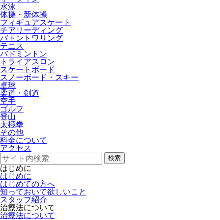
水泳
体操・新体操
フィギュアスケート
チアリーディング
バトントワリング
テニス
バドミントン
トライアスロン
スケートボード
スノーボード・スキー
卓球
柔道・剣道
空手
ゴルフ
登山
太極拳
その他
料金について
アクセス
検索
はじめに
はじめに
はじめての方へ
知っておいて欲しいこと
スタッフ紹介
治療法について
治療法について