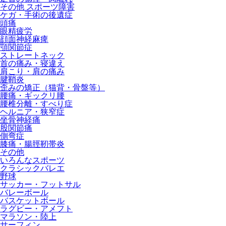
その他 スポーツ障害
ケガ・手術の後遺症
頭痛
眼精疲労
顔面神経麻痺
顎関節症
ストレートネック
首の痛み・寝違え
肩こり・肩の痛み
腱鞘炎
歪みの矯正（猫背・骨盤等）
腰痛・ギックリ腰
腰椎分離・すべり症
ヘルニア・狭窄症
坐骨神経痛
股関節痛
側弯症
膝痛・腸脛靭帯炎
その他
いろんなスポーツ
クラシックバレエ
野球
サッカー・フットサル
バレーボール
バスケットボール
ラグビー・アメフト
マラソン・陸上
サーフィン