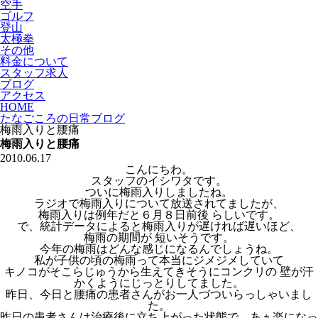
空手
ゴルフ
登山
太極拳
その他
料金について
スタッフ求人
ブログ
アクセス
HOME
たなごころの日常ブログ
梅雨入りと腰痛
梅雨入りと腰痛
2010.06.17
こんにちわ。
スタッフのイシワタです。
ついに梅雨入りしましたね。
ラジオで梅雨入りについて放送されてましたが、
梅雨入りは例年だと６月８日前後 らしいです。
で、統計データによると梅雨入りが遅ければ遅いほど、
梅雨の期間が 短いそうです。
今年の梅雨はどんな感じになるんでしょうね。
私が子供の頃の梅雨って本当にジメジメしていて
キノコがそこらじゅうから生えてきそうにコンクリの 壁が汗
かくようにじっとりしてました。
昨日、今日と腰痛の患者さんがお一人づついらっしゃいまし
た。
昨日の患者さんは治療後に立ち上がった状態で、あぁ楽になっ