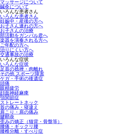
マッサージについて
鍼灸について
いろんな患者さん
いろんな患者さん
妊娠中・産後の方へ
お子さん連れの方へ
お子さんの治療
部活動をガンバル君へ
楽器を演奏される方へ
ご年配の方へ
治りにくい方へ
交通事故の治療
いろんな症状
いろんな症状
足首の捻挫・肉離れ
その他 スポーツ障害
ケガ・手術の後遺症
頭痛
眼精疲労
顔面神経麻痺
顎関節症
ストレートネック
首の痛み・寝違え
肩こり・肩の痛み
腱鞘炎
歪みの矯正（猫背・骨盤等）
腰痛・ギックリ腰
腰椎分離・すべり症