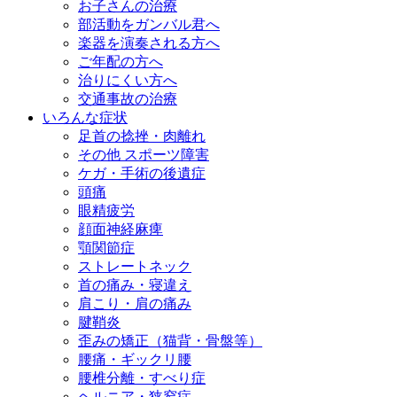
お子さんの治療
部活動をガンバル君へ
楽器を演奏される方へ
ご年配の方へ
治りにくい方へ
交通事故の治療
いろんな症状
足首の捻挫・肉離れ
その他 スポーツ障害
ケガ・手術の後遺症
頭痛
眼精疲労
顔面神経麻痺
顎関節症
ストレートネック
首の痛み・寝違え
肩こり・肩の痛み
腱鞘炎
歪みの矯正（猫背・骨盤等）
腰痛・ギックリ腰
腰椎分離・すべり症
ヘルニア・狭窄症