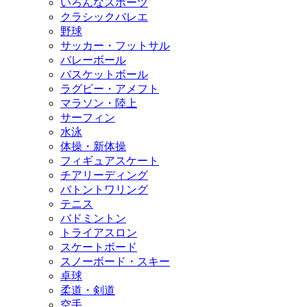
いろんなスポーツ
クラシックバレエ
野球
サッカー・フットサル
バレーボール
バスケットボール
ラグビー・アメフト
マラソン・陸上
サーフィン
水泳
体操・新体操
フィギュアスケート
チアリーディング
バトントワリング
テニス
バドミントン
トライアスロン
スケートボード
スノーボード・スキー
卓球
柔道・剣道
空手