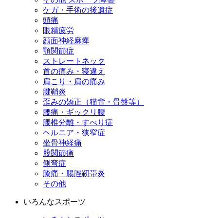
ケガ・手術の後遺症
頭痛
眼精疲労
顔面神経麻痺
顎関節症
ストレートネック
首の痛み・寝違え
肩こり・肩の痛み
腱鞘炎
歪みの矯正（猫背・骨盤等）
腰痛・ギックリ腰
腰椎分離・すべり症
ヘルニア・狭窄症
坐骨神経痛
股関節痛
側弯症
膝痛・腸脛靭帯炎
その他
いろんなスポーツ