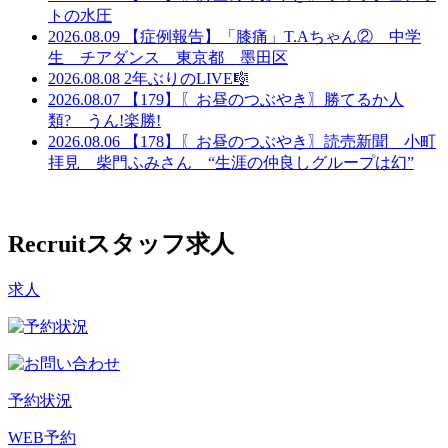
トの水圧
2026.08.09
【症例報告】「膝痛」T.Aちゃん② 中学
生 チアダンス 東京都 墨田区
2026.08.08
2年ぶりのLIVE🎼
2026.08.07
【179】〖お昼のつぶやき〗勝てるか人
類? うん!楽勝!
2026.08.06
【178】〖お昼のつぶやき〗読売新聞 小町
拝見 柴門ふみさん “生涯の仲良しグループは幻”
Recruit
スタッフ求人
求人
予約状況
WEB予約