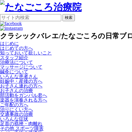
検索
クラシックバレエ/たなごころの日常ブロ
はじめに
はじめての方へ
知っておいて欲しいこと
スタッフ紹介
治療法について
マッサージについて
鍼灸について
いろんな患者さん
妊娠中・産後の方へ
お子さん連れの方へ
お子さんの治療
部活動をガンバル君へ
楽器を演奏される方へ
ご年配の方へ
治りにくい方へ
交通事故の治療
いろんな症状
足首の捻挫・肉離れ
その他 スポーツ障害