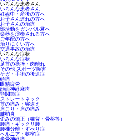
いろんな患者さん
いろんな患者さん
妊娠中・産後の方へ
お子さん連れの方へ
お子さんの治療
部活動をガンバル君へ
楽器を演奏される方へ
ご年配の方へ
治りにくい方へ
交通事故の治療
いろんな症状
いろんな症状
足首の捻挫・肉離れ
その他 スポーツ障害
ケガ・手術の後遺症
頭痛
眼精疲労
顔面神経麻痺
顎関節症
ストレートネック
首の痛み・寝違え
肩こり・肩の痛み
腱鞘炎
歪みの矯正（猫背・骨盤等）
腰痛・ギックリ腰
腰椎分離・すべり症
ヘルニア・狭窄症
坐骨神経痛