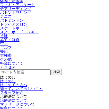
体操・新体操
フィギュアスケート
チアリーディング
バトントワリング
テニス
バドミントン
トライアスロン
スケートボード
スノーボード・スキー
卓球
柔道・剣道
空手
ゴルフ
登山
太極拳
その他
料金について
アクセス
検索
はじめに
はじめに
はじめての方へ
知っておいて欲しいこと
スタッフ紹介
治療法について
治療法について
マッサージについて
鍼灸について