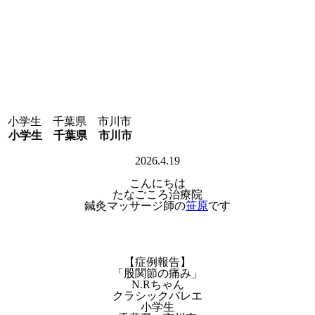
エ 小学生 千葉県 市川市
エ 小学生 千葉県 市川市
2026.4.19
こんにちは
たなごころ治療院
鍼灸マッサージ師の
笹原
です
【症例報告】
「股関節の痛み」
N.Rちゃん
クラシックバレエ
小学生