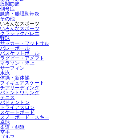
股関節痛
側弯症
膝痛・腸脛靭帯炎
その他
いろんなスポーツ
いろんなスポーツ
クラシックバレエ
野球
サッカー・フットサル
バレーボール
バスケットボール
ラグビー・アメフト
マラソン・陸上
サーフィン
水泳
体操・新体操
フィギュアスケート
チアリーディング
バトントワリング
テニス
バドミントン
トライアスロン
スケートボード
スノーボード・スキー
卓球
柔道・剣道
空手
ゴルフ