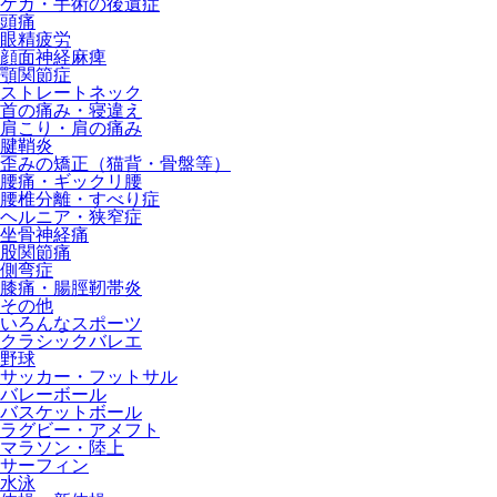
ケガ・手術の後遺症
頭痛
眼精疲労
顔面神経麻痺
顎関節症
ストレートネック
首の痛み・寝違え
肩こり・肩の痛み
腱鞘炎
歪みの矯正（猫背・骨盤等）
腰痛・ギックリ腰
腰椎分離・すべり症
ヘルニア・狭窄症
坐骨神経痛
股関節痛
側弯症
膝痛・腸脛靭帯炎
その他
いろんなスポーツ
クラシックバレエ
野球
サッカー・フットサル
バレーボール
バスケットボール
ラグビー・アメフト
マラソン・陸上
サーフィン
水泳