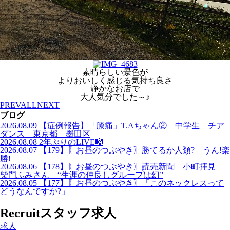
素晴らしい景色が
よりおいしく感じる気持ち良さ
静かなお店で
大人気分でした～♪
PREV
ALL
NEXT
ブログ
2026.08.09
【症例報告】「膝痛」T.Aちゃん② 中学生 チア
ダンス 東京都 墨田区
2026.08.08
2年ぶりのLIVE🎼
2026.08.07
【179】〖お昼のつぶやき〗勝てるか人類? うん!楽
勝!
2026.08.06
【178】〖お昼のつぶやき〗読売新聞 小町拝見
柴門ふみさん “生涯の仲良しグループは幻”
2026.08.05
【177】〖お昼のつぶやき〗「このネックレスって
どうなんですか?」
Recruit
スタッフ求人
求人