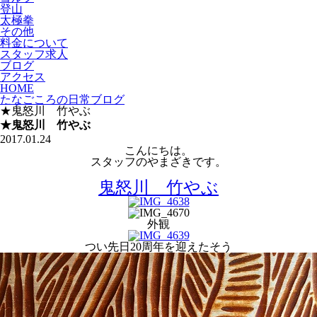
登山
太極拳
その他
料金について
スタッフ求人
ブログ
アクセス
HOME
たなごころの日常ブログ
★鬼怒川 竹やぶ
★鬼怒川 竹やぶ
2017.01.24
こんにちは。
スタッフのやまざきです。
鬼怒川 竹やぶ
外観
つい先日20周年を迎えたそう