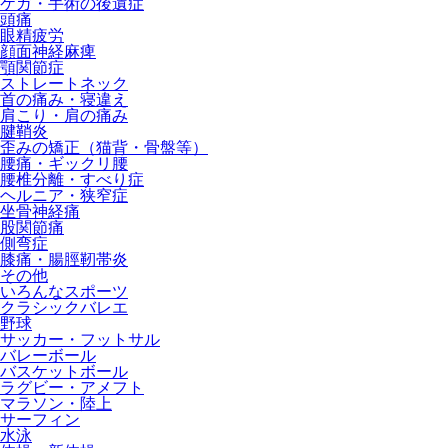
ケガ・手術の後遺症
頭痛
眼精疲労
顔面神経麻痺
顎関節症
ストレートネック
首の痛み・寝違え
肩こり・肩の痛み
腱鞘炎
歪みの矯正（猫背・骨盤等）
腰痛・ギックリ腰
腰椎分離・すべり症
ヘルニア・狭窄症
坐骨神経痛
股関節痛
側弯症
膝痛・腸脛靭帯炎
その他
いろんなスポーツ
クラシックバレエ
野球
サッカー・フットサル
バレーボール
バスケットボール
ラグビー・アメフト
マラソン・陸上
サーフィン
水泳