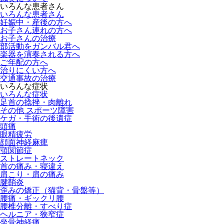
いろんな患者さん
いろんな患者さん
妊娠中・産後の方へ
お子さん連れの方へ
お子さんの治療
部活動をガンバル君へ
楽器を演奏される方へ
ご年配の方へ
治りにくい方へ
交通事故の治療
いろんな症状
いろんな症状
足首の捻挫・肉離れ
その他 スポーツ障害
ケガ・手術の後遺症
頭痛
眼精疲労
顔面神経麻痺
顎関節症
ストレートネック
首の痛み・寝違え
肩こり・肩の痛み
腱鞘炎
歪みの矯正（猫背・骨盤等）
腰痛・ギックリ腰
腰椎分離・すべり症
ヘルニア・狭窄症
坐骨神経痛