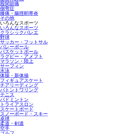
股関節痛
側弯症
膝痛・腸脛靭帯炎
その他
いろんなスポーツ
いろんなスポーツ
クラシックバレエ
野球
サッカー・フットサル
バレーボール
バスケットボール
ラグビー・アメフト
マラソン・陸上
サーフィン
水泳
体操・新体操
フィギュアスケート
チアリーディング
バトントワリング
テニス
バドミントン
トライアスロン
スケートボード
スノーボード・スキー
卓球
柔道・剣道
空手
ゴルフ