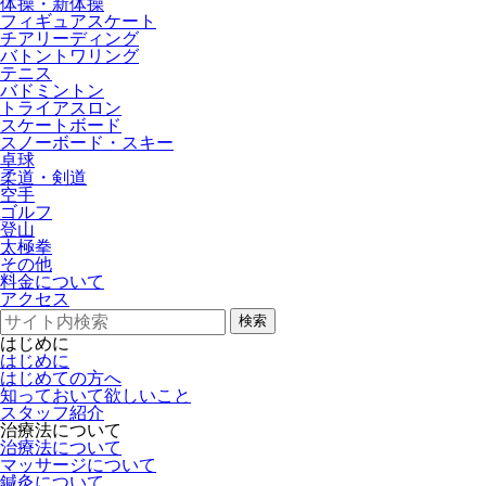
体操・新体操
フィギュアスケート
チアリーディング
バトントワリング
テニス
バドミントン
トライアスロン
スケートボード
スノーボード・スキー
卓球
柔道・剣道
空手
ゴルフ
登山
太極拳
その他
料金について
アクセス
検索
はじめに
はじめに
はじめての方へ
知っておいて欲しいこと
スタッフ紹介
治療法について
治療法について
マッサージについて
鍼灸について