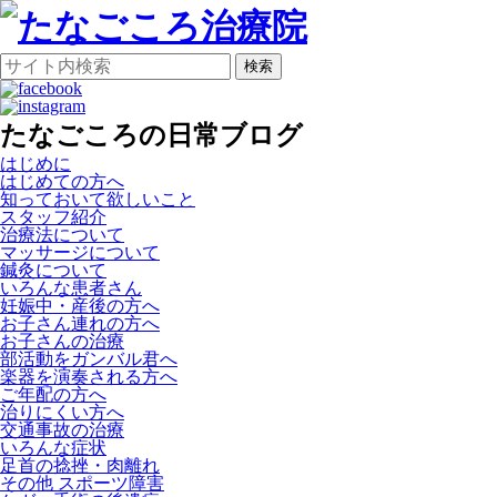
検索
たなごころの日常ブログ
はじめに
はじめての方へ
知っておいて欲しいこと
スタッフ紹介
治療法について
マッサージについて
鍼灸について
いろんな患者さん
妊娠中・産後の方へ
お子さん連れの方へ
お子さんの治療
部活動をガンバル君へ
楽器を演奏される方へ
ご年配の方へ
治りにくい方へ
交通事故の治療
いろんな症状
足首の捻挫・肉離れ
その他 スポーツ障害