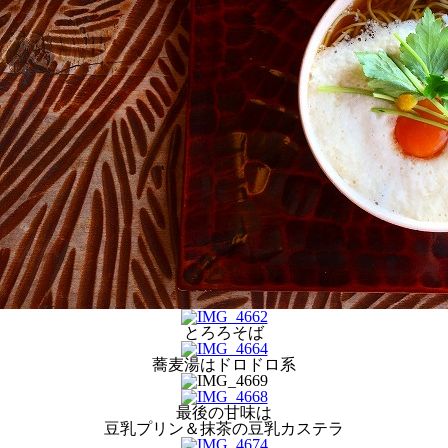
とろろそば
蕎麦湯はドロドロ系
最後の甘味は
豆乳プリン＆抹茶の豆乳カステラ