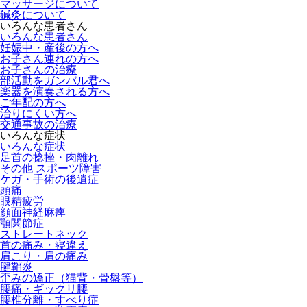
マッサージについて
鍼灸について
いろんな患者さん
いろんな患者さん
妊娠中・産後の方へ
お子さん連れの方へ
お子さんの治療
部活動をガンバル君へ
楽器を演奏される方へ
ご年配の方へ
治りにくい方へ
交通事故の治療
いろんな症状
いろんな症状
足首の捻挫・肉離れ
その他 スポーツ障害
ケガ・手術の後遺症
頭痛
眼精疲労
顔面神経麻痺
顎関節症
ストレートネック
首の痛み・寝違え
肩こり・肩の痛み
腱鞘炎
歪みの矯正（猫背・骨盤等）
腰痛・ギックリ腰
腰椎分離・すべり症