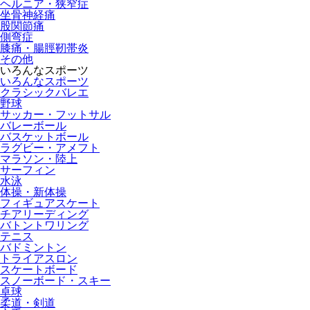
ヘルニア・狭窄症
坐骨神経痛
股関節痛
側弯症
膝痛・腸脛靭帯炎
その他
いろんなスポーツ
いろんなスポーツ
クラシックバレエ
野球
サッカー・フットサル
バレーボール
バスケットボール
ラグビー・アメフト
マラソン・陸上
サーフィン
水泳
体操・新体操
フィギュアスケート
チアリーディング
バトントワリング
テニス
バドミントン
トライアスロン
スケートボード
スノーボード・スキー
卓球
柔道・剣道