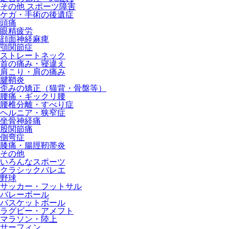
その他 スポーツ障害
ケガ・手術の後遺症
頭痛
眼精疲労
顔面神経麻痺
顎関節症
ストレートネック
首の痛み・寝違え
肩こり・肩の痛み
腱鞘炎
歪みの矯正（猫背・骨盤等）
腰痛・ギックリ腰
腰椎分離・すべり症
ヘルニア・狭窄症
坐骨神経痛
股関節痛
側弯症
膝痛・腸脛靭帯炎
その他
いろんなスポーツ
クラシックバレエ
野球
サッカー・フットサル
バレーボール
バスケットボール
ラグビー・アメフト
マラソン・陸上
サーフィン