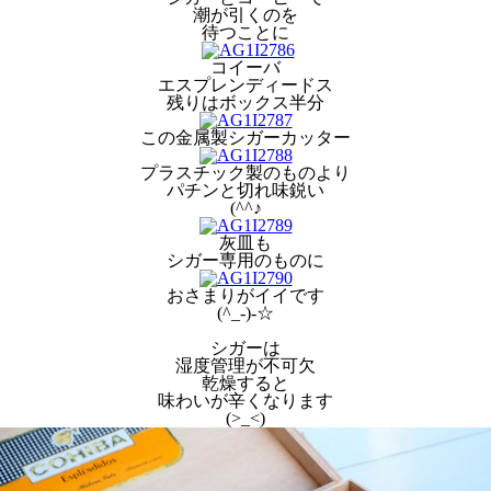
潮が引くのを
待つことに
コイーバ
エスプレンディードス
残りはボックス半分
この金属製シガーカッター
プラスチック製のものより
パチンと切れ味鋭い
(^^♪
灰皿も
シガー専用のものに
おさまりがイイです
(^_-)-☆
シガーは
湿度管理が不可欠
乾燥すると
味わいが辛くなります
(>_<)