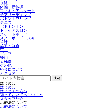
水泳
体操・新体操
フィギュアスケート
チアリーディング
バトントワリング
テニス
バドミントン
トライアスロン
スケートボード
スノーボード・スキー
卓球
柔道・剣道
空手
ゴルフ
登山
太極拳
その他
料金について
アクセス
検索
はじめに
はじめに
はじめての方へ
知っておいて欲しいこと
スタッフ紹介
治療法について
治療法について