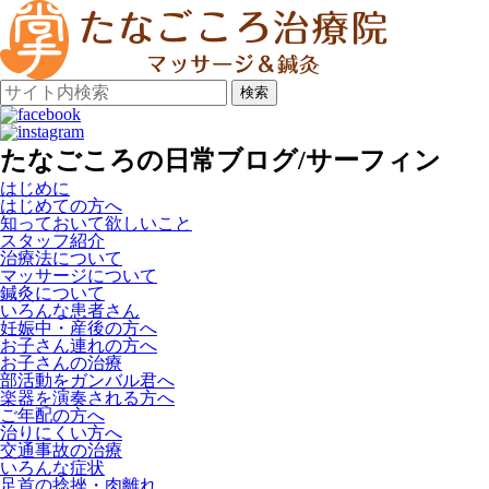
検索
たなごころの日常ブログ/サーフィン
はじめに
はじめての方へ
知っておいて欲しいこと
スタッフ紹介
治療法について
マッサージについて
鍼灸について
いろんな患者さん
妊娠中・産後の方へ
お子さん連れの方へ
お子さんの治療
部活動をガンバル君へ
楽器を演奏される方へ
ご年配の方へ
治りにくい方へ
交通事故の治療
いろんな症状
足首の捻挫・肉離れ