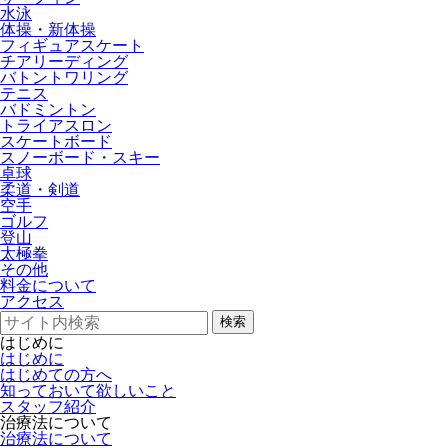
水泳
体操・新体操
フィギュアスケート
チアリーディング
バトントワリング
テニス
バドミントン
トライアスロン
スケートボード
スノーボード・スキー
卓球
柔道・剣道
空手
ゴルフ
登山
太極拳
その他
料金について
アクセス
検索
はじめに
はじめに
はじめての方へ
知っておいて欲しいこと
スタッフ紹介
治療法について
治療法について