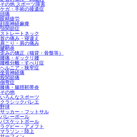
その他 スポーツ障害
ケガ・手術の後遺症
頭痛
眼精疲労
顔面神経麻痺
顎関節症
ストレートネック
首の痛み・寝違え
肩こり・肩の痛み
腱鞘炎
歪みの矯正（猫背・骨盤等）
腰痛・ギックリ腰
腰椎分離・すべり症
ヘルニア・狭窄症
坐骨神経痛
股関節痛
側弯症
膝痛・腸脛靭帯炎
その他
いろんなスポーツ
クラシックバレエ
野球
サッカー・フットサル
バレーボール
バスケットボール
ラグビー・アメフト
マラソン・陸上
サーフィン