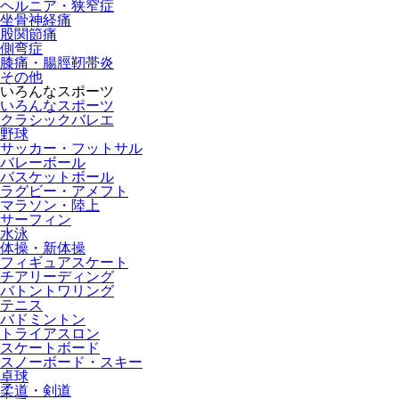
ヘルニア・狭窄症
坐骨神経痛
股関節痛
側弯症
膝痛・腸脛靭帯炎
その他
いろんなスポーツ
いろんなスポーツ
クラシックバレエ
野球
サッカー・フットサル
バレーボール
バスケットボール
ラグビー・アメフト
マラソン・陸上
サーフィン
水泳
体操・新体操
フィギュアスケート
チアリーディング
バトントワリング
テニス
バドミントン
トライアスロン
スケートボード
スノーボード・スキー
卓球
柔道・剣道