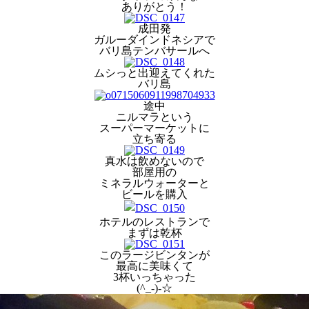
ありがとう！
成田発
ガルーダインドネシアで
バリ島テンバサールへ
ムシっと出迎えてくれた
バリ島
途中
ニルマラという
スーパーマーケットに
立ち寄る
真水は飲めないので
部屋用の
ミネラルウォーターと
ビールを購入
ホテルのレストランで
まずは乾杯
このラージビンタンが
最高に美味くて
3杯いっちゃった
(^_-)-☆