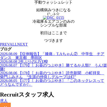
手動ウォッシュレット
結構病みつきになる
(^_-)-☆
冷蔵庫＆エアコンのみの
シンプルな部屋
初日はここまで
つづきます
PREV
ALL
NEXT
ブログ
2026.08.09
【症例報告】「膝痛」T.Aちゃん② 中学生 チア
ダンス 東京都 墨田区
2026.08.08
2年ぶりのLIVE🎼
2026.08.07
【179】〖お昼のつぶやき〗勝てるか人類? うん!楽
勝!
2026.08.06
【178】〖お昼のつぶやき〗読売新聞 小町拝見
柴門ふみさん “生涯の仲良しグループは幻”
2026.08.05
【177】〖お昼のつぶやき〗「このネックレスって
どうなんですか?」
Recruit
スタッフ求人
求人