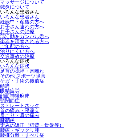
マッサージについて
鍼灸について
いろんな患者さん
いろんな患者さん
妊娠中・産後の方へ
お子さん連れの方へ
お子さんの治療
部活動をガンバル君へ
楽器を演奏される方へ
ご年配の方へ
治りにくい方へ
交通事故の治療
いろんな症状
いろんな症状
足首の捻挫・肉離れ
その他 スポーツ障害
ケガ・手術の後遺症
頭痛
眼精疲労
顔面神経麻痺
顎関節症
ストレートネック
首の痛み・寝違え
肩こり・肩の痛み
腱鞘炎
歪みの矯正（猫背・骨盤等）
腰痛・ギックリ腰
腰椎分離・すべり症