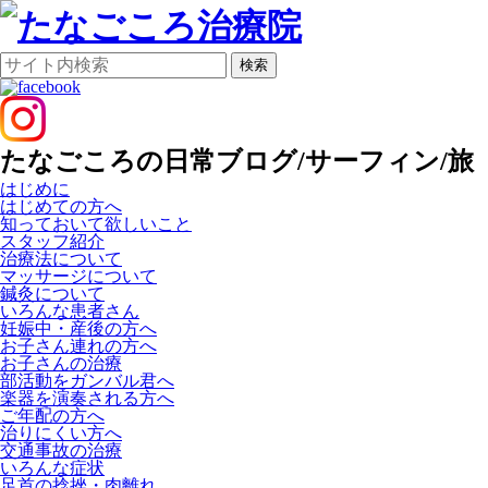
検索
たなごころの日常ブログ/サーフィン/旅
はじめに
はじめての方へ
知っておいて欲しいこと
スタッフ紹介
治療法について
マッサージについて
鍼灸について
いろんな患者さん
妊娠中・産後の方へ
お子さん連れの方へ
お子さんの治療
部活動をガンバル君へ
楽器を演奏される方へ
ご年配の方へ
治りにくい方へ
交通事故の治療
いろんな症状
足首の捻挫・肉離れ